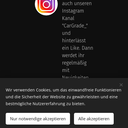
auch unseren
Instagram
Kanal
"CarGrade_"
und
hinterlässt
ein Like. Dann
werdet ihr
regelmäßig
mit
Neuigkeiten
und Fotos
Wir verwenden Cookies, um das einwandfreie Funktionieren
versorgt.
und die Sicherheit der Website zu gewährleisten und eine
bestmögliche Nutzererfahrung zu bieten.
Nur notwendige akzeptieren
Alle akzeptieren
Cookies