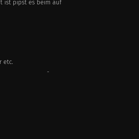
 ist pipst es beim auf
 etc.
d der Fahrt -