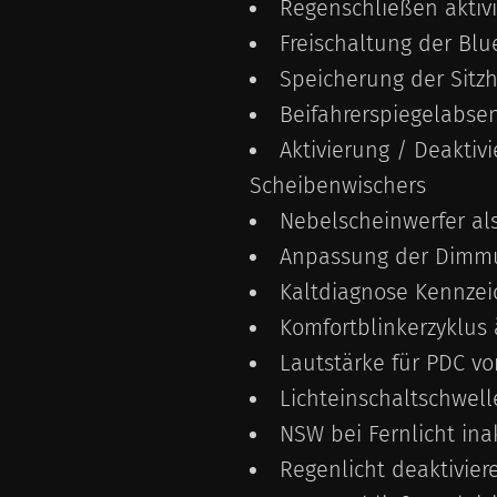
Regenschließen aktiv
Freischaltung der Bl
Speicherung der Sitzh
Beifahrerspiegelabse
Aktivierung / Deakti
Scheibenwischers
Nebelscheinwerfer als
Anpassung der Dimmun
Kaltdiagnose Kennzeic
Komfortblinkerzyklus
Lautstärke für PDC vo
Lichteinschaltschwell
NSW bei Fernlicht inak
Regenlicht deaktivier