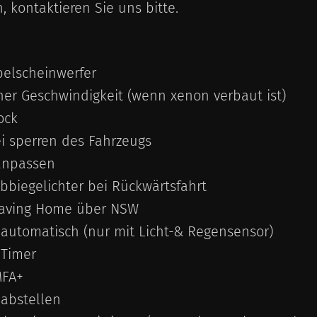
n, kontaktieren Sie uns bitte.
belscheinwerfer
her Geschwindigkeit (wenn xenon verbaut ist)
ock
i sperren des Fahrzeugs
anpassen
Abbiegelichter bei Rückwärtsfahrt
aving Home über NSW
utomatisch (nur mit Licht-& Regensensor)
Timer
FA+
 abstellen